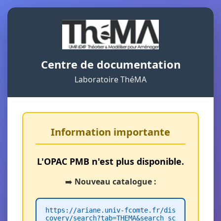
Centre de documentation
Laboratoire ThéMA
Information importante
L'OPAC PMB n'est plus disponible.
➡️
Nouveau catalogue :
https://ariane.univ-fcomte.fr/dis
covery/search?tab=THEMA&search_sc