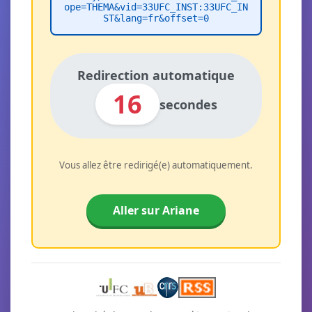
ope=THEMA&vid=33UFC_INST:33UFC_IN
ST&lang=fr&offset=0
Redirection automatique
16
secondes
Vous allez être redirigé(e) automatiquement.
Aller sur Ariane