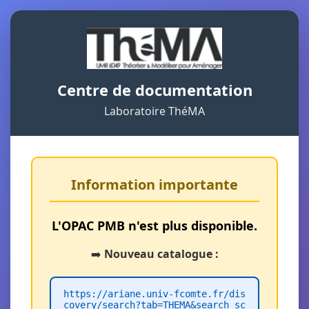
Centre de documentation
Laboratoire ThéMA
Information importante
L'OPAC PMB n'est plus disponible.
➡️
Nouveau catalogue :
https://ariane.univ-fcomte.fr/dis
covery/search?tab=THEMA&search_sc