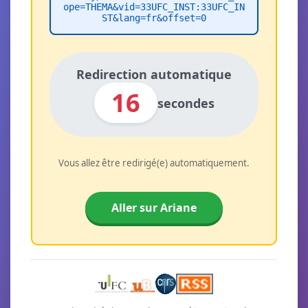
ope=THEMA&vid=33UFC_INST:33UFC_IN
ST&lang=fr&offset=0
Redirection automatique
16
secondes
Vous allez être redirigé(e) automatiquement.
Aller sur Ariane