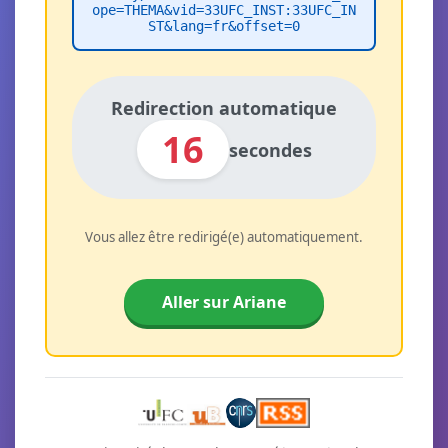
ope=THEMA&vid=33UFC_INST:33UFC_IN
ST&lang=fr&offset=0
Redirection automatique
16
secondes
Vous allez être redirigé(e) automatiquement.
Aller sur Ariane