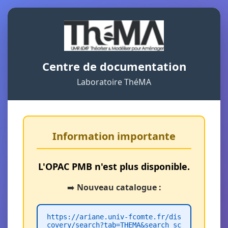
Centre de documentation
Laboratoire ThéMA
Information importante
L'OPAC PMB n'est plus disponible.
➡️
Nouveau catalogue :
https://ariane.univ-fcomte.fr/dis
covery/search?tab=THEMA&search_sc