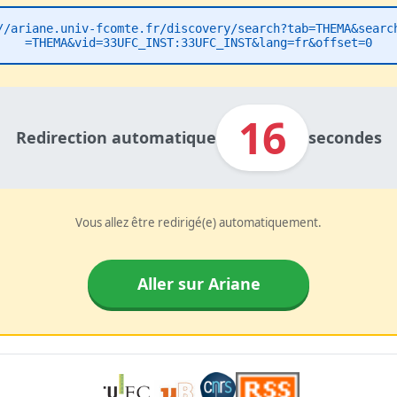
//ariane.univ-fcomte.fr/discovery/search?tab=THEMA&searc
=THEMA&vid=33UFC_INST:33UFC_INST&lang=fr&offset=0
16
Redirection automatique
secondes
Vous allez être redirigé(e) automatiquement.
Aller sur Ariane