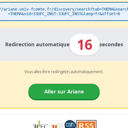
//ariane.univ-fcomte.fr/discovery/search?tab=THEMA&searc
=THEMA&vid=33UFC_INST:33UFC_INST&lang=fr&offset=0
16
Redirection automatique
secondes
Vous allez être redirigé(e) automatiquement.
Aller sur Ariane