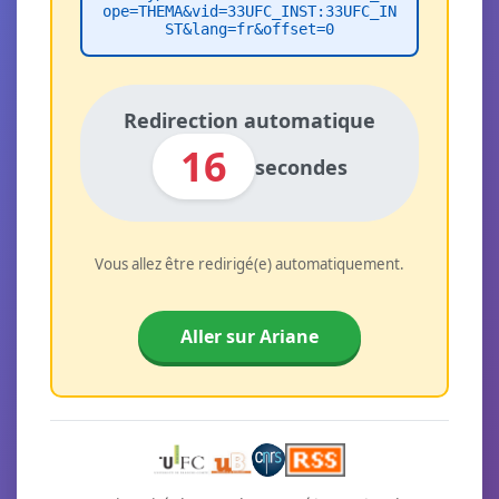
ope=THEMA&vid=33UFC_INST:33UFC_IN
ST&lang=fr&offset=0
Redirection automatique
16
secondes
Vous allez être redirigé(e) automatiquement.
Aller sur Ariane