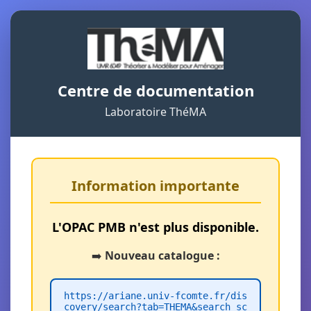
Centre de documentation
Laboratoire ThéMA
Information importante
L'OPAC PMB n'est plus disponible.
➡️
Nouveau catalogue :
https://ariane.univ-fcomte.fr/dis
covery/search?tab=THEMA&search_sc