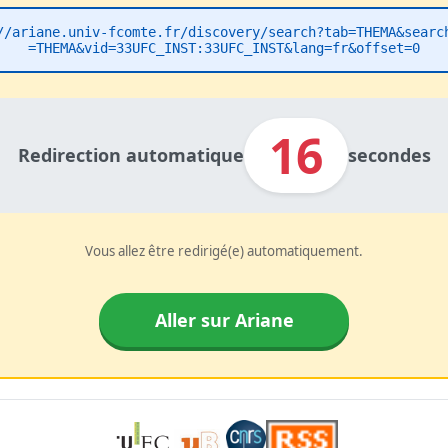
//ariane.univ-fcomte.fr/discovery/search?tab=THEMA&searc
=THEMA&vid=33UFC_INST:33UFC_INST&lang=fr&offset=0
16
Redirection automatique
secondes
Vous allez être redirigé(e) automatiquement.
Aller sur Ariane