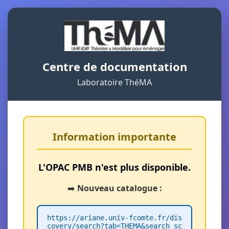
Centre de documentation
Laboratoire ThéMA
Information importante
L'OPAC PMB n'est plus disponible.
➡️
Nouveau catalogue :
https://ariane.univ-fcomte.fr/dis
covery/search?tab=THEMA&search_sc