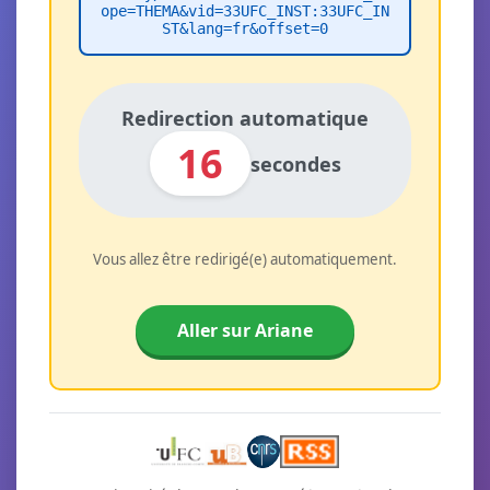
ope=THEMA&vid=33UFC_INST:33UFC_IN
ST&lang=fr&offset=0
Redirection automatique
16
secondes
Vous allez être redirigé(e) automatiquement.
Aller sur Ariane