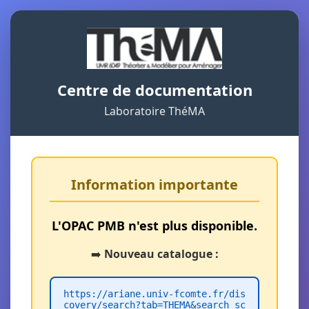
Centre de documentation
Laboratoire ThéMA
Information importante
L'OPAC PMB n'est plus disponible.
➡️
Nouveau catalogue :
https://ariane.univ-fcomte.fr/dis
covery/search?tab=THEMA&search_sc