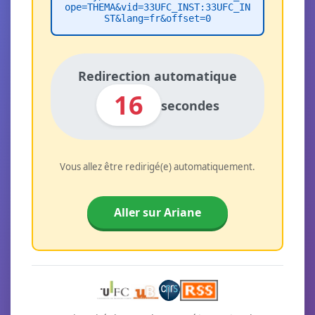
ope=THEMA&vid=33UFC_INST:33UFC_IN
ST&lang=fr&offset=0
Redirection automatique
16
secondes
Vous allez être redirigé(e) automatiquement.
Aller sur Ariane