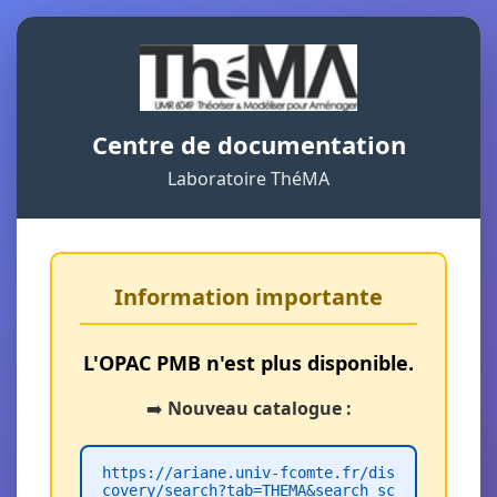
Centre de documentation
Laboratoire ThéMA
Information importante
L'OPAC PMB n'est plus disponible.
➡️
Nouveau catalogue :
https://ariane.univ-fcomte.fr/dis
covery/search?tab=THEMA&search_sc