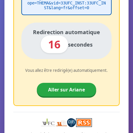
ope=THEMA&vid=33UFC_INST:33UFC_IN
ST&lang=fr&offset=0
Redirection automatique
16
secondes
Vous allez être redirigé(e) automatiquement.
Aller sur Ariane