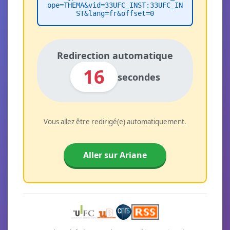
ope=THEMA&vid=33UFC_INST:33UFC_IN
ST&lang=fr&offset=0
Redirection automatique
16
secondes
Vous allez être redirigé(e) automatiquement.
Aller sur Ariane