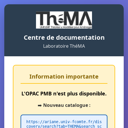
Centre de documentation
Laboratoire ThéMA
Information importante
L'OPAC PMB n'est plus disponible.
➡️
Nouveau catalogue :
https://ariane.univ-fcomte.fr/dis
covery/search?tab=THEMA&search_sc