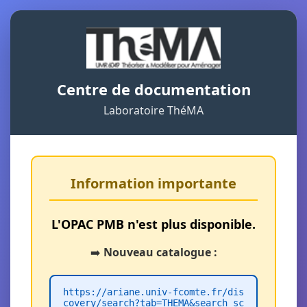
Centre de documentation
Laboratoire ThéMA
Information importante
L'OPAC PMB n'est plus disponible.
➡️
Nouveau catalogue :
https://ariane.univ-fcomte.fr/dis
covery/search?tab=THEMA&search_sc