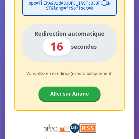
ope=THEMA&vid=33UFC_INST:33UFC_IN
ST&lang=fr&offset=0
Redirection automatique
16
secondes
Vous allez être redirigé(e) automatiquement.
Aller sur Ariane