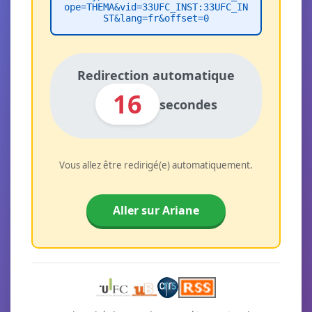
ope=THEMA&vid=33UFC_INST:33UFC_IN
ST&lang=fr&offset=0
Redirection automatique
16
secondes
Vous allez être redirigé(e) automatiquement.
Aller sur Ariane