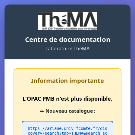
Centre de documentation
Laboratoire ThéMA
Information importante
L'OPAC PMB n'est plus disponible.
➡️
Nouveau catalogue :
https://ariane.univ-fcomte.fr/dis
covery/search?tab=THEMA&search_sc