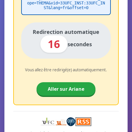
ope=THEMA&vid=33UFC_INST:33UFC_IN
ST&lang=fr&offset=0
Redirection automatique
16
secondes
Vous allez être redirigé(e) automatiquement.
Aller sur Ariane