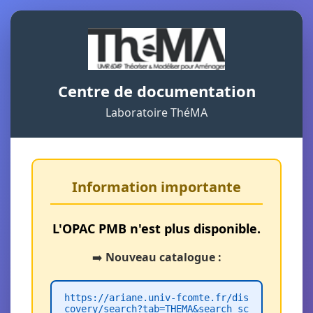
Centre de documentation
Laboratoire ThéMA
Information importante
L'OPAC PMB n'est plus disponible.
➡️
Nouveau catalogue :
https://ariane.univ-fcomte.fr/dis
covery/search?tab=THEMA&search_sc