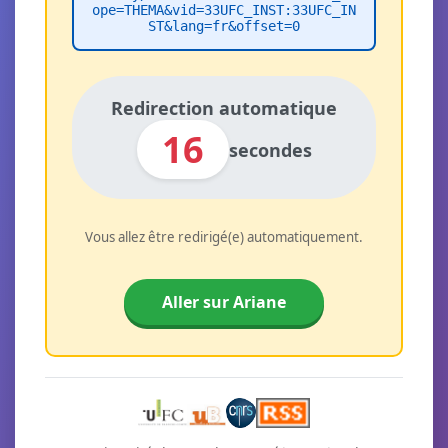
ope=THEMA&vid=33UFC_INST:33UFC_IN
ST&lang=fr&offset=0
Redirection automatique
16
secondes
Vous allez être redirigé(e) automatiquement.
Aller sur Ariane