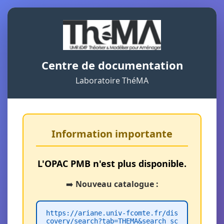
Centre de documentation
Laboratoire ThéMA
Information importante
L'OPAC PMB n'est plus disponible.
➡️
Nouveau catalogue :
https://ariane.univ-fcomte.fr/dis
covery/search?tab=THEMA&search_sc