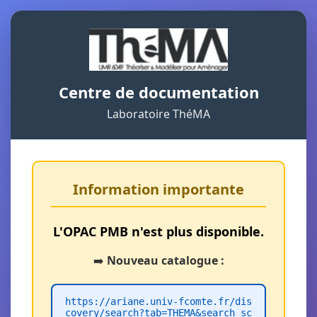
Centre de documentation
Laboratoire ThéMA
Information importante
L'OPAC PMB n'est plus disponible.
➡️
Nouveau catalogue :
https://ariane.univ-fcomte.fr/dis
covery/search?tab=THEMA&search_sc