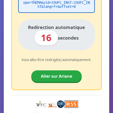
ope=THEMA&vid=33UFC_INST:33UFC_IN
ST&lang=fr&offset=0
Redirection automatique
16
secondes
Vous allez être redirigé(e) automatiquement.
Aller sur Ariane