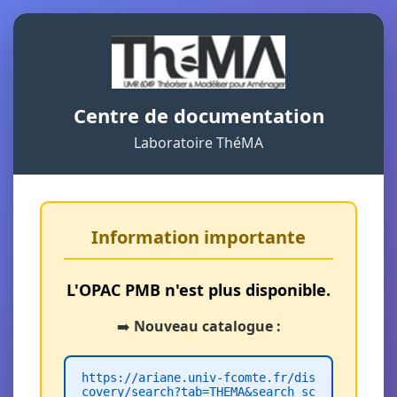
Centre de documentation
Laboratoire ThéMA
Information importante
L'OPAC PMB n'est plus disponible.
➡️
Nouveau catalogue :
https://ariane.univ-fcomte.fr/dis
covery/search?tab=THEMA&search_sc