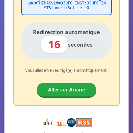
ope=THEMA&vid=33UFC_INST:33UFC_IN
ST&lang=fr&offset=0
Redirection automatique
16
secondes
Vous allez être redirigé(e) automatiquement.
Aller sur Ariane