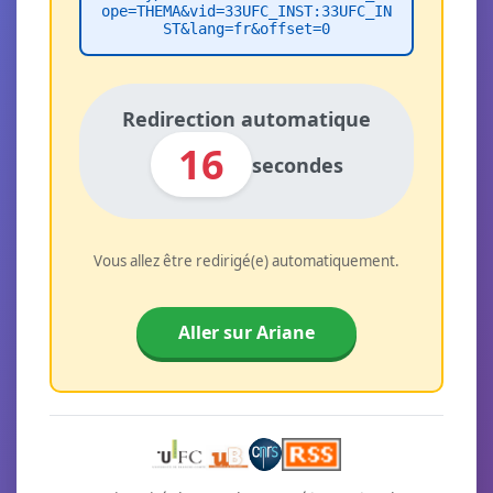
ope=THEMA&vid=33UFC_INST:33UFC_IN
ST&lang=fr&offset=0
Redirection automatique
16
secondes
Vous allez être redirigé(e) automatiquement.
Aller sur Ariane