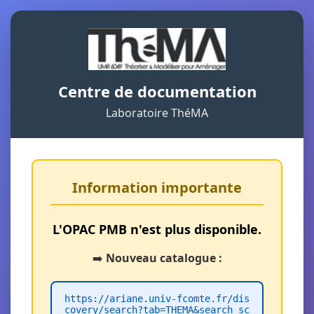
Centre de documentation
Laboratoire ThéMA
Information importante
L'OPAC PMB n'est plus disponible.
➡️
Nouveau catalogue :
https://ariane.univ-fcomte.fr/dis
covery/search?tab=THEMA&search_sc