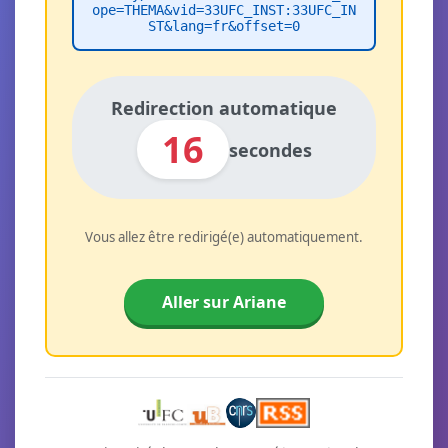
ope=THEMA&vid=33UFC_INST:33UFC_IN
ST&lang=fr&offset=0
Redirection automatique
16
secondes
Vous allez être redirigé(e) automatiquement.
Aller sur Ariane