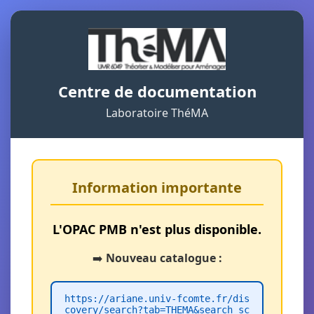
Centre de documentation
Laboratoire ThéMA
Information importante
L'OPAC PMB n'est plus disponible.
➡️
Nouveau catalogue :
https://ariane.univ-fcomte.fr/dis
covery/search?tab=THEMA&search_sc