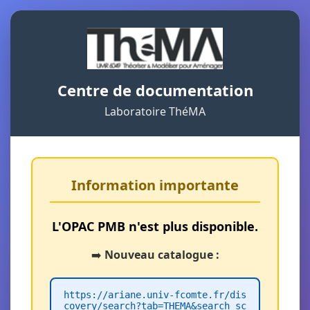
Centre de documentation
Laboratoire ThéMA
Information importante
L'OPAC PMB n'est plus disponible.
➡️
Nouveau catalogue :
https://ariane.univ-fcomte.fr/dis
covery/search?tab=THEMA&search_sc