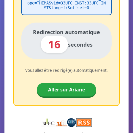
ope=THEMA&vid=33UFC_INST:33UFC_IN
ST&lang=fr&offset=0
Redirection automatique
16
secondes
Vous allez être redirigé(e) automatiquement.
Aller sur Ariane