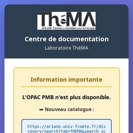
Centre de documentation
Laboratoire ThéMA
Information importante
L'OPAC PMB n'est plus disponible.
➡️
Nouveau catalogue :
https://ariane.univ-fcomte.fr/dis
covery/search?tab=THEMA&search_sc