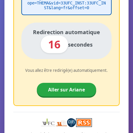
ope=THEMA&vid=33UFC_INST:33UFC_IN
ST&lang=fr&offset=0
Redirection automatique
16
secondes
Vous allez être redirigé(e) automatiquement.
Aller sur Ariane