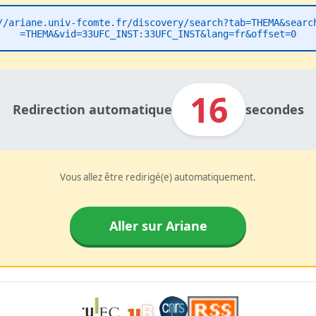
//ariane.univ-fcomte.fr/discovery/search?tab=THEMA&searc
=THEMA&vid=33UFC_INST:33UFC_INST&lang=fr&offset=0
16
Redirection automatique
secondes
Vous allez être redirigé(e) automatiquement.
Aller sur Ariane