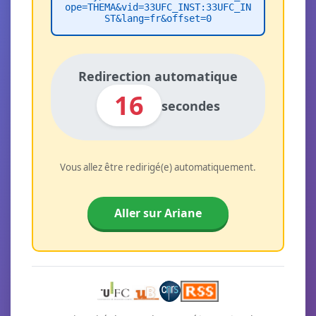
ope=THEMA&vid=33UFC_INST:33UFC_IN
ST&lang=fr&offset=0
Redirection automatique
16
secondes
Vous allez être redirigé(e) automatiquement.
Aller sur Ariane