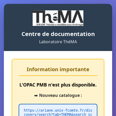
Centre de documentation
Laboratoire ThéMA
Information importante
L'OPAC PMB n'est plus disponible.
➡️
Nouveau catalogue :
https://ariane.univ-fcomte.fr/dis
covery/search?tab=THEMA&search_sc