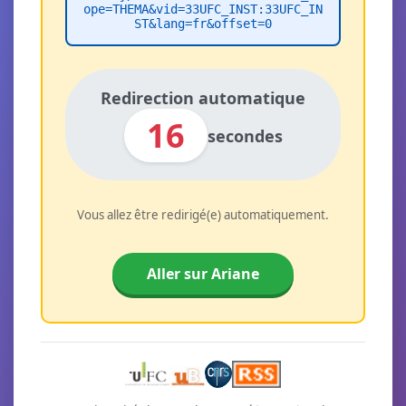
ope=THEMA&vid=33UFC_INST:33UFC_IN
ST&lang=fr&offset=0
Redirection automatique
16
secondes
Vous allez être redirigé(e) automatiquement.
Aller sur Ariane