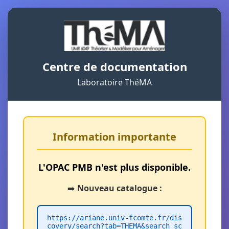
Centre de documentation
Laboratoire ThéMA
Information importante
L'OPAC PMB n'est plus disponible.
➡️
Nouveau catalogue :
https://ariane.univ-fcomte.fr/dis
covery/search?tab=THEMA&search_sc