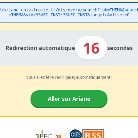
//ariane.univ-fcomte.fr/discovery/search?tab=THEMA&searc
=THEMA&vid=33UFC_INST:33UFC_INST&lang=fr&offset=0
16
Redirection automatique
secondes
Vous allez être redirigé(e) automatiquement.
Aller sur Ariane