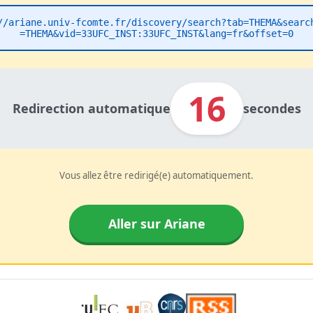
//ariane.univ-fcomte.fr/discovery/search?tab=THEMA&searc
=THEMA&vid=33UFC_INST:33UFC_INST&lang=fr&offset=0
16
Redirection automatique
secondes
Vous allez être redirigé(e) automatiquement.
Aller sur Ariane