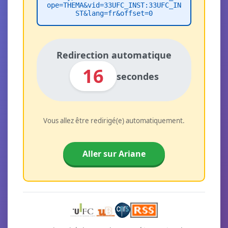
ope=THEMA&vid=33UFC_INST:33UFC_IN
ST&lang=fr&offset=0
Redirection automatique
16
secondes
Vous allez être redirigé(e) automatiquement.
Aller sur Ariane