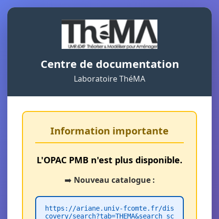
Centre de documentation
Laboratoire ThéMA
Information importante
L'OPAC PMB n'est plus disponible.
➡️
Nouveau catalogue :
https://ariane.univ-fcomte.fr/dis
covery/search?tab=THEMA&search_sc