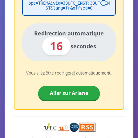
ope=THEMA&vid=33UFC_INST:33UFC_IN
ST&lang=fr&offset=0
Redirection automatique
16
secondes
Vous allez être redirigé(e) automatiquement.
Aller sur Ariane