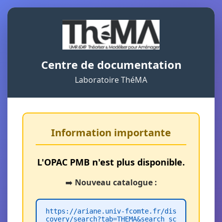
Centre de documentation
Laboratoire ThéMA
Information importante
L'OPAC PMB n'est plus disponible.
➡️
Nouveau catalogue :
https://ariane.univ-fcomte.fr/dis
covery/search?tab=THEMA&search_sc