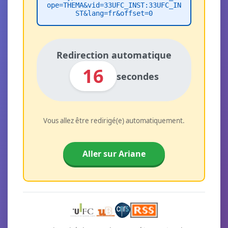
ope=THEMA&vid=33UFC_INST:33UFC_IN
ST&lang=fr&offset=0
Redirection automatique
16
secondes
Vous allez être redirigé(e) automatiquement.
Aller sur Ariane