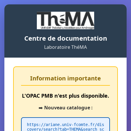
Centre de documentation
Laboratoire ThéMA
Information importante
L'OPAC PMB n'est plus disponible.
➡️
Nouveau catalogue :
https://ariane.univ-fcomte.fr/dis
covery/search?tab=THEMA&search_sc