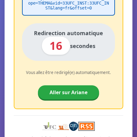
ope=THEMA&vid=33UFC_INST:33UFC_IN
ST&lang=fr&offset=0
Redirection automatique
16
secondes
Vous allez être redirigé(e) automatiquement.
Aller sur Ariane