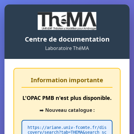
Centre de documentation
Laboratoire ThéMA
Information importante
L'OPAC PMB n'est plus disponible.
➡️
Nouveau catalogue :
https://ariane.univ-fcomte.fr/dis
covery/search?tab=THEMA&search_sc