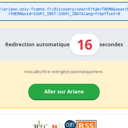
//ariane.univ-fcomte.fr/discovery/search?tab=THEMA&searc
=THEMA&vid=33UFC_INST:33UFC_INST&lang=fr&offset=0
16
Redirection automatique
secondes
Vous allez être redirigé(e) automatiquement.
Aller sur Ariane