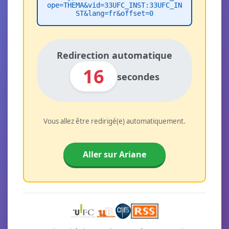
ope=THEMA&vid=33UFC_INST:33UFC_IN
ST&lang=fr&offset=0
Redirection automatique
16
secondes
Vous allez être redirigé(e) automatiquement.
Aller sur Ariane