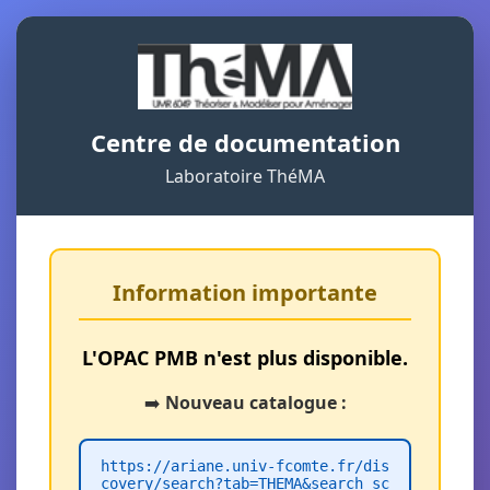
Centre de documentation
Laboratoire ThéMA
Information importante
L'OPAC PMB n'est plus disponible.
➡️
Nouveau catalogue :
https://ariane.univ-fcomte.fr/dis
covery/search?tab=THEMA&search_sc