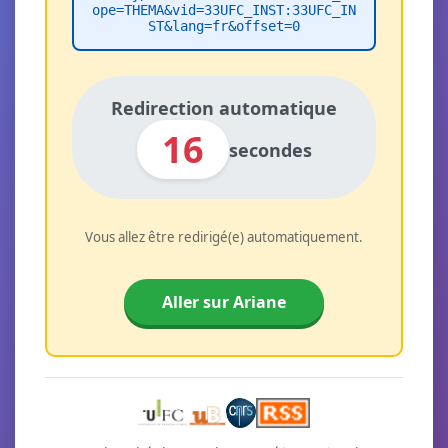
ope=THEMA&vid=33UFC_INST:33UFC_IN
ST&lang=fr&offset=0
Redirection automatique
16
secondes
Vous allez être redirigé(e) automatiquement.
Aller sur Ariane