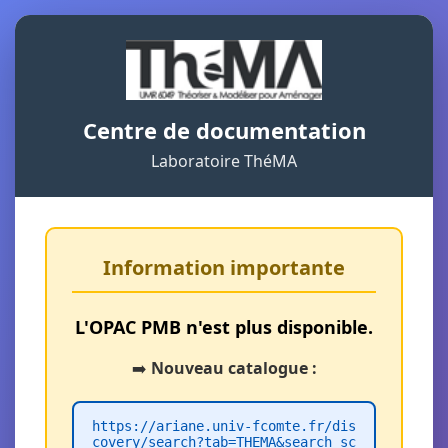
Centre de documentation
Laboratoire ThéMA
Information importante
L'OPAC PMB n'est plus disponible.
➡️
Nouveau catalogue :
https://ariane.univ-fcomte.fr/dis
covery/search?tab=THEMA&search_sc