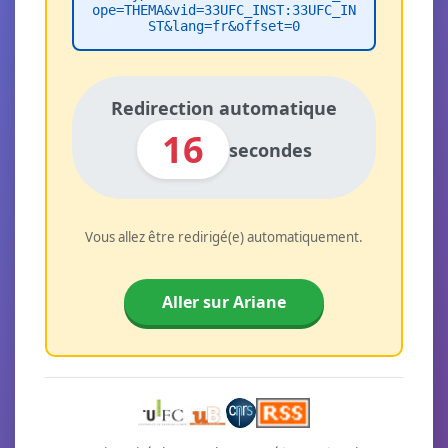
ope=THEMA&vid=33UFC_INST:33UFC_IN
ST&lang=fr&offset=0
Redirection automatique
16
secondes
Vous allez être redirigé(e) automatiquement.
Aller sur Ariane