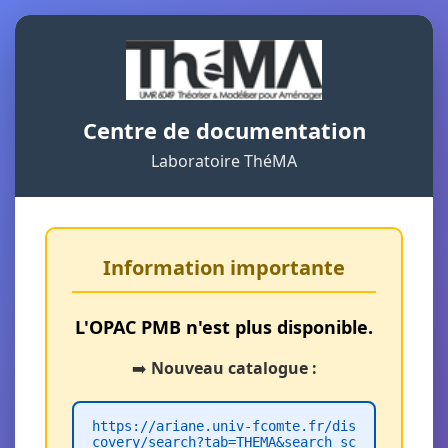
Centre de documentation
Laboratoire ThéMA
Information importante
L'OPAC PMB n'est plus disponible.
➡️
Nouveau catalogue :
https://ariane.univ-fcomte.fr/dis
covery/search?tab=THEMA&search_sc