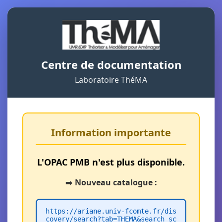
Centre de documentation
Laboratoire ThéMA
Information importante
L'OPAC PMB n'est plus disponible.
➡️
Nouveau catalogue :
https://ariane.univ-fcomte.fr/dis
covery/search?tab=THEMA&search_sc