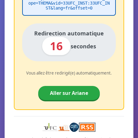
ope=THEMA&vid=33UFC_INST:33UFC_IN
ST&lang=fr&offset=0
Redirection automatique
16
secondes
Vous allez être redirigé(e) automatiquement.
Aller sur Ariane