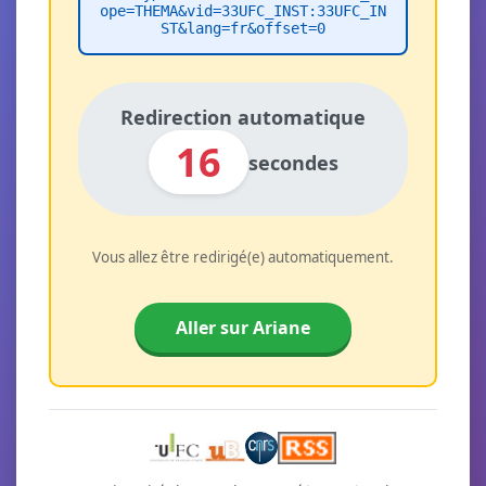
ope=THEMA&vid=33UFC_INST:33UFC_IN
ST&lang=fr&offset=0
Redirection automatique
16
secondes
Vous allez être redirigé(e) automatiquement.
Aller sur Ariane