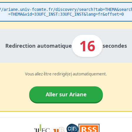
//ariane.univ-fcomte.fr/discovery/search?tab=THEMA&searc
=THEMA&vid=33UFC_INST:33UFC_INST&lang=fr&offset=0
16
Redirection automatique
secondes
Vous allez être redirigé(e) automatiquement.
Aller sur Ariane