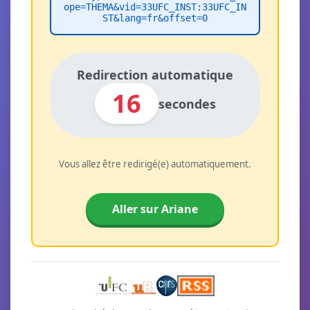
ope=THEMA&vid=33UFC_INST:33UFC_IN
ST&lang=fr&offset=0
Redirection automatique
16
secondes
Vous allez être redirigé(e) automatiquement.
Aller sur Ariane