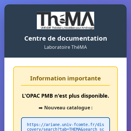
Centre de documentation
Laboratoire ThéMA
Information importante
L'OPAC PMB n'est plus disponible.
➡️
Nouveau catalogue :
https://ariane.univ-fcomte.fr/dis
covery/search?tab=THEMA&search_sc