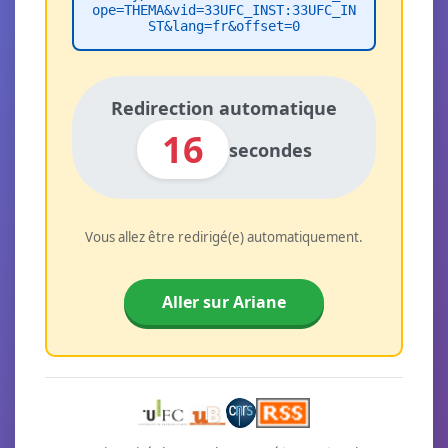
ope=THEMA&vid=33UFC_INST:33UFC_IN
ST&lang=fr&offset=0
Redirection automatique
16
secondes
Vous allez être redirigé(e) automatiquement.
Aller sur Ariane