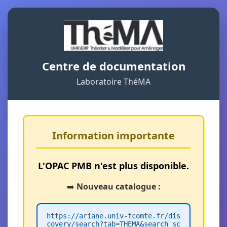
Centre de documentation
Laboratoire ThéMA
Information importante
L'OPAC PMB n'est plus disponible.
➡️
Nouveau catalogue :
https://ariane.univ-fcomte.fr/dis
covery/search?tab=THEMA&search_sc