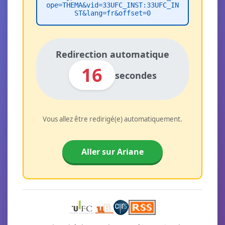
ope=THEMA&vid=33UFC_INST:33UFC_IN
ST&lang=fr&offset=0
Redirection automatique
16
secondes
Vous allez être redirigé(e) automatiquement.
Aller sur Ariane