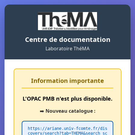
Centre de documentation
Laboratoire ThéMA
Information importante
L'OPAC PMB n'est plus disponible.
➡️
Nouveau catalogue :
https://ariane.univ-fcomte.fr/dis
covery/search?tab=THEMA&search_sc