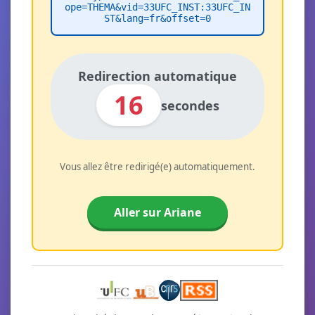
ope=THEMA&vid=33UFC_INST:33UFC_IN
ST&lang=fr&offset=0
Redirection automatique
16
secondes
Vous allez être redirigé(e) automatiquement.
Aller sur Ariane