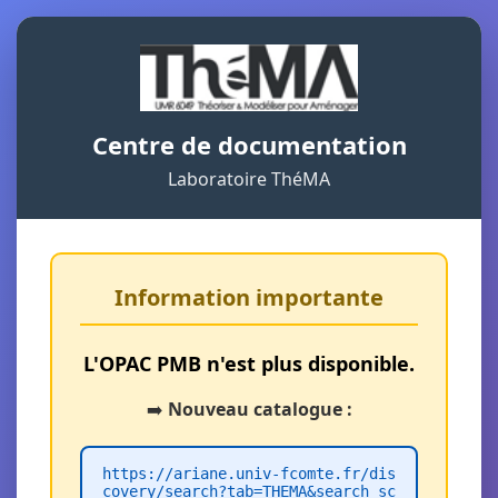
Centre de documentation
Laboratoire ThéMA
Information importante
L'OPAC PMB n'est plus disponible.
➡️
Nouveau catalogue :
https://ariane.univ-fcomte.fr/dis
covery/search?tab=THEMA&search_sc