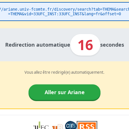
//ariane.univ-fcomte.fr/discovery/search?tab=THEMA&searc
=THEMA&vid=33UFC_INST:33UFC_INST&lang=fr&offset=0
16
Redirection automatique
secondes
Vous allez être redirigé(e) automatiquement.
Aller sur Ariane