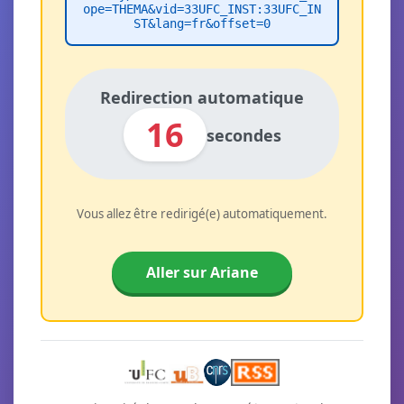
ope=THEMA&vid=33UFC_INST:33UFC_IN
ST&lang=fr&offset=0
Redirection automatique
16
secondes
Vous allez être redirigé(e) automatiquement.
Aller sur Ariane