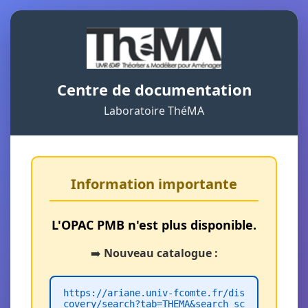
Centre de documentation
Laboratoire ThéMA
Information importante
L'OPAC PMB n'est plus disponible.
➡️
Nouveau catalogue :
https://ariane.univ-fcomte.fr/dis
covery/search?tab=THEMA&search_sc