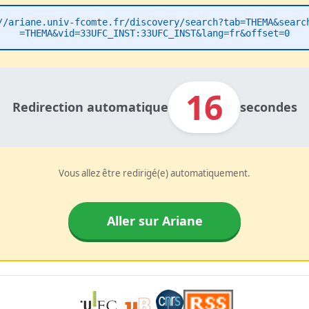
//ariane.univ-fcomte.fr/discovery/search?tab=THEMA&searc
=THEMA&vid=33UFC_INST:33UFC_INST&lang=fr&offset=0
16
Redirection automatique
secondes
Vous allez être redirigé(e) automatiquement.
Aller sur Ariane