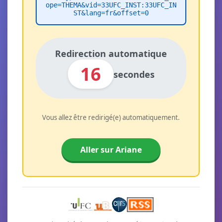
ope=THEMA&vid=33UFC_INST:33UFC_IN
ST&lang=fr&offset=0
Redirection automatique
16
secondes
Vous allez être redirigé(e) automatiquement.
Aller sur Ariane