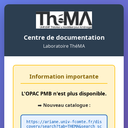
Centre de documentation
Laboratoire ThéMA
Information importante
L'OPAC PMB n'est plus disponible.
➡️
Nouveau catalogue :
https://ariane.univ-fcomte.fr/dis
covery/search?tab=THEMA&search_sc