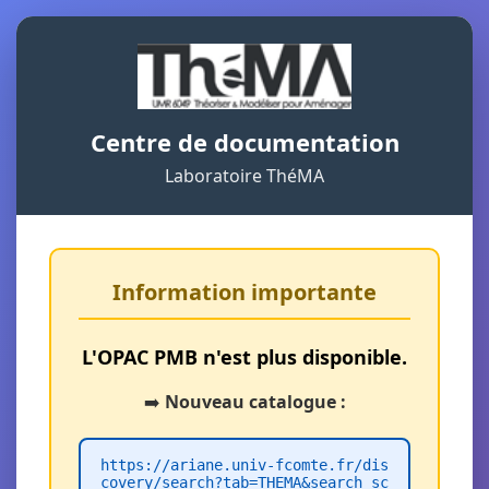
Centre de documentation
Laboratoire ThéMA
Information importante
L'OPAC PMB n'est plus disponible.
➡️
Nouveau catalogue :
https://ariane.univ-fcomte.fr/dis
covery/search?tab=THEMA&search_sc