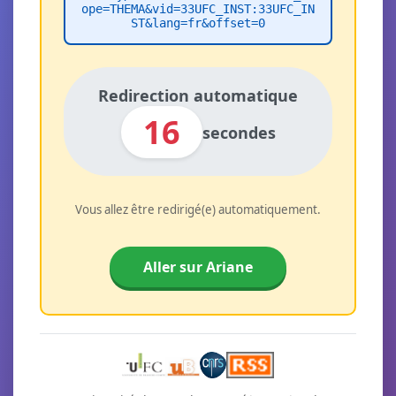
ope=THEMA&vid=33UFC_INST:33UFC_IN
ST&lang=fr&offset=0
Redirection automatique
16
secondes
Vous allez être redirigé(e) automatiquement.
Aller sur Ariane