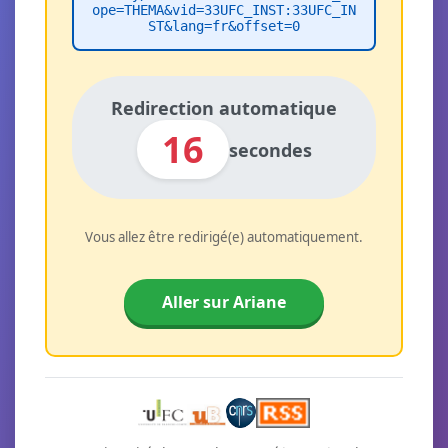
ope=THEMA&vid=33UFC_INST:33UFC_IN
ST&lang=fr&offset=0
Redirection automatique
16
secondes
Vous allez être redirigé(e) automatiquement.
Aller sur Ariane