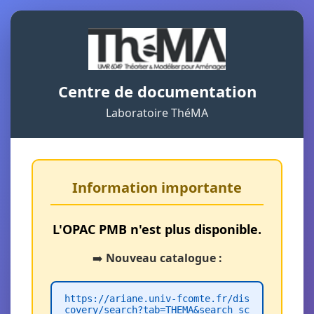
Centre de documentation
Laboratoire ThéMA
Information importante
L'OPAC PMB n'est plus disponible.
➡️
Nouveau catalogue :
https://ariane.univ-fcomte.fr/dis
covery/search?tab=THEMA&search_sc