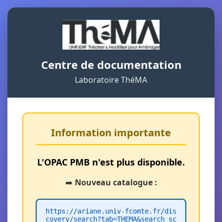
Centre de documentation
Laboratoire ThéMA
Information importante
L'OPAC PMB n'est plus disponible.
➡️
Nouveau catalogue :
https://ariane.univ-fcomte.fr/dis
covery/search?tab=THEMA&search_sc