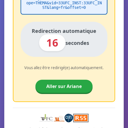
ope=THEMA&vid=33UFC_INST:33UFC_IN
ST&lang=fr&offset=0
Redirection automatique
16
secondes
Vous allez être redirigé(e) automatiquement.
Aller sur Ariane