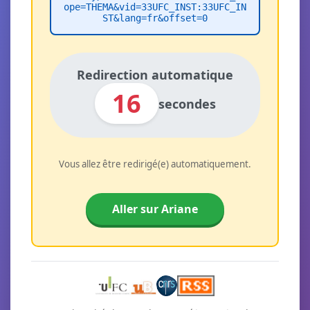
ope=THEMA&vid=33UFC_INST:33UFC_IN
ST&lang=fr&offset=0
Redirection automatique
16
secondes
Vous allez être redirigé(e) automatiquement.
Aller sur Ariane