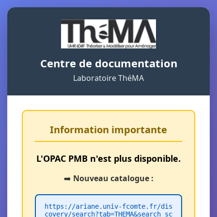
Centre de documentation
Laboratoire ThéMA
Information importante
L'OPAC PMB n'est plus disponible.
➡️
Nouveau catalogue :
https://ariane.univ-fcomte.fr/dis
covery/search?tab=THEMA&search_sc