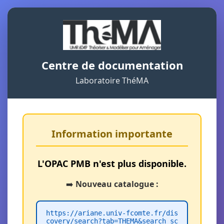
Centre de documentation
Laboratoire ThéMA
Information importante
L'OPAC PMB n'est plus disponible.
➡️
Nouveau catalogue :
https://ariane.univ-fcomte.fr/dis
covery/search?tab=THEMA&search_sc