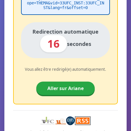
ope=THEMA&vid=33UFC_INST:33UFC_IN
ST&lang=fr&offset=0
Redirection automatique
16
secondes
Vous allez être redirigé(e) automatiquement.
Aller sur Ariane